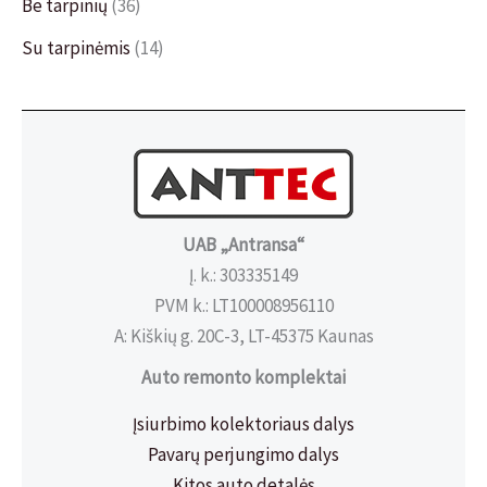
Be tarpinių
(36)
Su tarpinėmis
(14)
UAB „Antransa“
Į. k.: 303335149
PVM k.: LT100008956110
A: Kiškių g. 20C-3, LT-45375 Kaunas
Auto remonto komplektai
Įsiurbimo kolektoriaus dalys
Pavarų perjungimo dalys
Kitos auto detalės