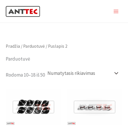
Pereiti
MAIN
prie
MEN
turinio
Pradžia
/
Parduotuvė
/ Puslapis 2
Parduotuvė
Rodoma 10–18 iš 50