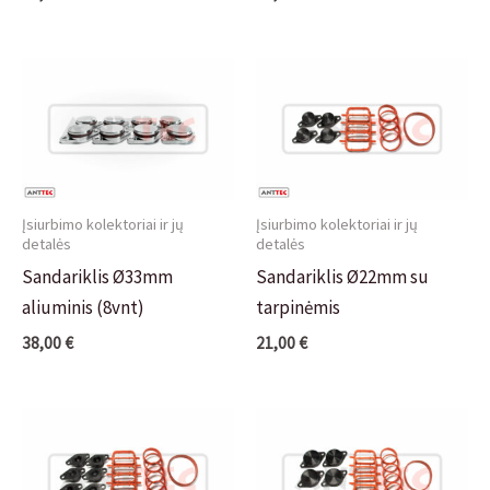
Įsiurbimo kolektoriai ir jų
Įsiurbimo kolektoriai ir jų
detalės
detalės
Sandariklis Ø33mm
Sandariklis Ø22mm su
aliuminis (8vnt)
tarpinėmis
38,00
€
21,00
€