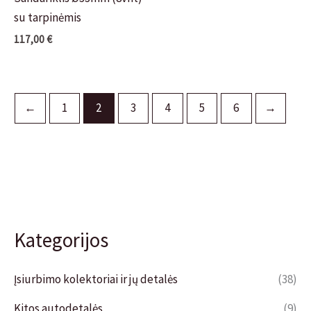
su tarpinėmis
117,00
€
←
1
2
3
4
5
6
→
Kategorijos
Įsiurbimo kolektoriai ir jų detalės
(38)
Kitos autodetalės
(9)