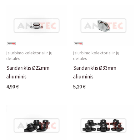
Įsiurbimo kolektoriai ir jų
Įsiurbimo kolektoriai ir jų
detalės
detalės
Sandariklis Ø22mm
Sandariklis Ø33mm
aliuminis
aliuminis
4,90
€
5,20
€