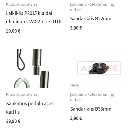
Kitos autodetalės
Įsiurbimo kolektoriai ir jų
detalės
Laikiklis P2015 klaidai
Sandariklis Ø22mm
eliminuoti VAG2.7 ir 3.0TDI
3,90
€
19,00
€
Kitos autodetalės
Įsiurbimo kolektoriai ir jų
detalės
Sankabos pedalo ašies
Sandariklis Ø33mm
kaištis
3,90
€
29,90
€