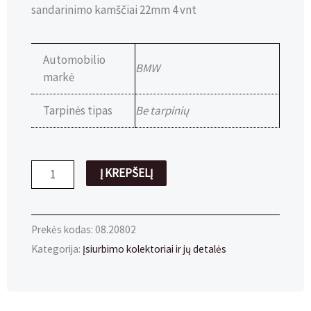
sandarinimo kamščiai 22mm 4 vnt
Automobilio
BMW
markė
Tarpinės tipas
Be tarpinių
produkto
Į KREPŠELĮ
kiekis:
Sandariklis
Ø22mm
Prekės kodas:
08.20802
(4vnt)
Kategorija:
Įsiurbimo kolektoriai ir jų detalės