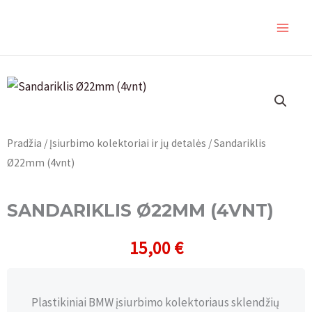
Pereiti
MAIN
prie
MEN
turinio
Pradžia
/
Įsiurbimo kolektoriai ir jų detalės
/ Sandariklis
Ø22mm (4vnt)
SANDARIKLIS Ø22MM (4VNT)
15,00
€
Plastikiniai BMW įsiurbimo kolektoriaus sklendžių