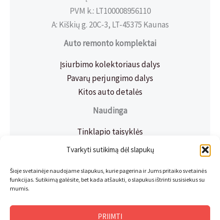
PVM k.: LT100008956110
A: Kiškių g. 20C-3, LT-45375 Kaunas
Auto remonto komplektai
Įsiurbimo kolektoriaus dalys
Pavarų perjungimo dalys
Kitos auto detalės
Naudinga
Tinklapio taisyklės
Prekių pristatymas
Tvarkyti sutikimą dėl slapukų
Privatumo politika
Šioje svetainėje naudojame slapukus, kurie pagerina ir Jums pritaiko svetainės
Slapukų politika
funkcijas. Sutikimą galėsite, bet kada atšaukti, o slapukus ištrinti susisiekus su
Prekės grąžinimo prašymas
mumis.
Kontaktai
PRIIMTI