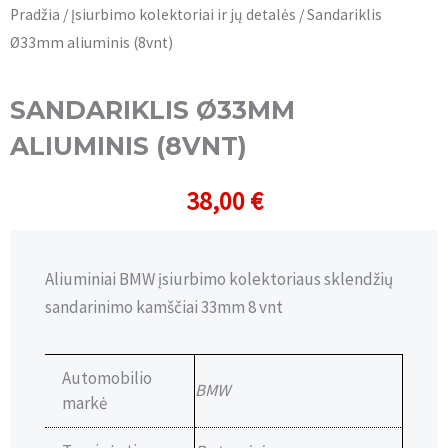
Pradžia
/
Įsiurbimo kolektoriai ir jų detalės
/ Sandariklis
Ø33mm aliuminis (8vnt)
SANDARIKLIS Ø33MM
ALIUMINIS (8VNT)
38,00
€
Aliuminiai BMW įsiurbimo kolektoriaus sklendžių
sandarinimo kamščiai 33mm 8 vnt
Automobilio
BMW
markė