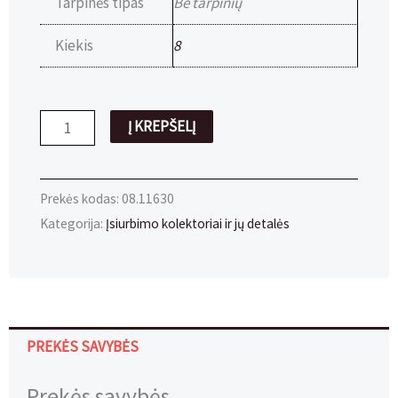
Tarpinės tipas
Be tarpinių
Kiekis
8
produkto
Į KREPŠELĮ
kiekis:
Sandariklis
Ø33mm
Prekės kodas:
08.11630
aliuminis
Kategorija:
Įsiurbimo kolektoriai ir jų detalės
(8vnt)
PREKĖS SAVYBĖS
Prekės savybės