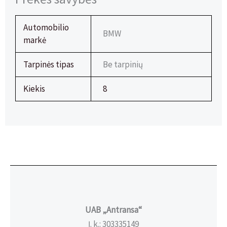
Automobilio
BMW
markė
Tarpinės tipas
Be tarpinių
Kiekis
8
UAB „Antransa“
Į. k.: 303335149