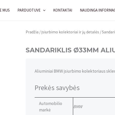
E MUS
PARDUOTUVĖ
KONTAKTAI
NAUDINGA INFORMAC
Pradžia
/
Įsiurbimo kolektoriai ir jų detalės
/ Sandar
SANDARIKLIS Ø33MM ALIU
Aliuminiai BMW įsiurbimo kolektoriaus skl
Prekės savybės
Automobilio
BMW
markė