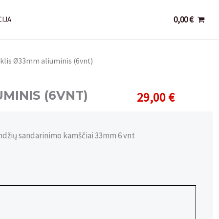
0,00
€
IJA
iklis Ø33mm aliuminis (6vnt)
MINIS (6VNT)
29,00
€
endžių sandarinimo kamščiai 33mm 6 vnt