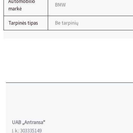
Automobilio
BMW
markė
Tarpinės tipas
Be tarpinių
UAB „Antransa“
Į. k.: 303335149