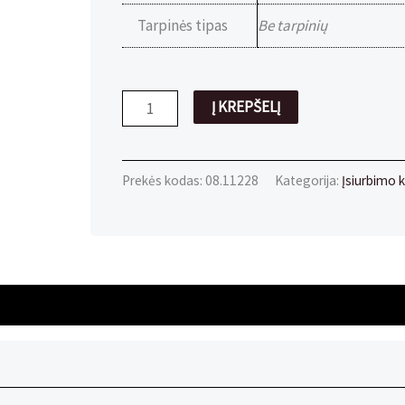
Tarpinės tipas
Be tarpinių
produkto
Į KREPŠELĮ
kiekis:
Sandariklis
Ø33mm
Prekės kodas:
08.11228
Kategorija:
Įsiurbimo k
aliuminis
(6vnt)