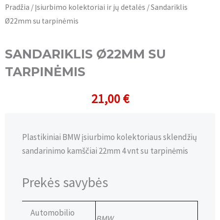
Pradžia
/
Įsiurbimo kolektoriai ir jų detalės
/ Sandariklis
Ø22mm su tarpinėmis
SANDARIKLIS Ø22MM SU
TARPINĖMIS
21,00
€
Plastikiniai BMW įsiurbimo kolektoriaus sklendžių
sandarinimo kamščiai 22mm 4 vnt su tarpinėmis
Prekės savybės
Automobilio
BMW