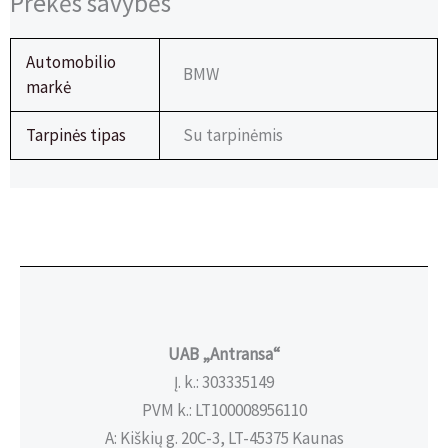
Prekės savybės
Automobilio
BMW
markė
Tarpinės tipas
Su tarpinėmis
UAB „Antransa“
Į. k.: 303335149
PVM k.: LT100008956110
A: Kiškių g. 20C-3, LT-45375 Kaunas