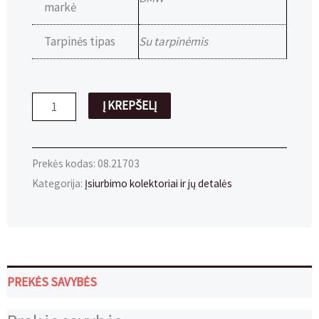
markė
Tarpinės tipas
Su tarpinėmis
produkto
Į KREPŠELĮ
kiekis:
Sandariklis
Ø22mm
Prekės kodas:
08.21703
su
Kategorija:
Įsiurbimo kolektoriai ir jų detalės
tarpinėmis
PREKĖS SAVYBĖS