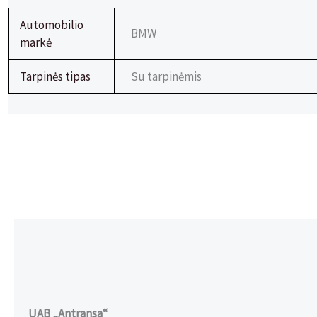
Automobilio
BMW
markė
Tarpinės tipas
Su tarpinėmis
UAB „Antransa“