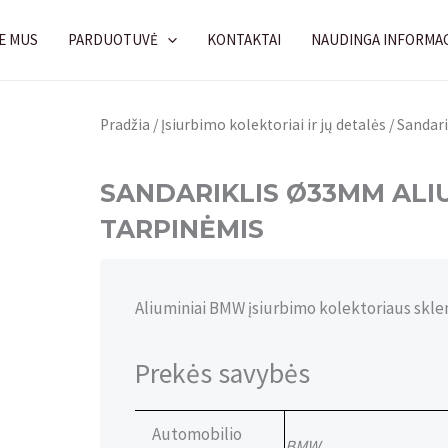
E MUS
PARDUOTUVĖ
KONTAKTAI
NAUDINGA INFORMAC
Pradžia
/
Įsiurbimo kolektoriai ir jų detalės
/ Sandar
SANDARIKLIS Ø33MM ALIU
TARPINĖMIS
Aliuminiai BMW įsiurbimo kolektoriaus skle
Prekės savybės
Automobilio
BMW