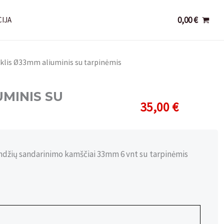
0,00
€
IJA
iklis Ø33mm aliuminis su tarpinėmis
MINIS SU
35,00
€
ndžių sandarinimo kamščiai 33mm 6 vnt su tarpinėmis