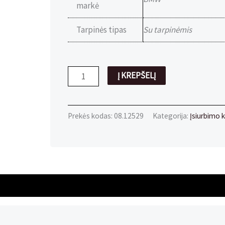
markė
Tarpinės tipas
Su tarpinėmis
produkto
Į KREPŠELĮ
kiekis:
Sandariklis
Ø33mm
Prekės kodas:
08.12529
Kategorija:
Įsiurbimo k
aliuminis
su
tarpinėmis