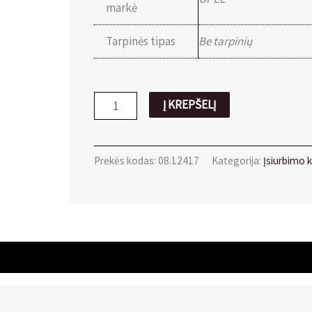
markė
Tarpinės tipas
Be tarpinių
produkto
Į KREPŠELĮ
kiekis:
Sandariklis
įsiurbimo
Prekės kodas:
08.12417
Kategorija:
Įsiurbimo k
kolektoriaus
OPEL/FIAT
29,5mm