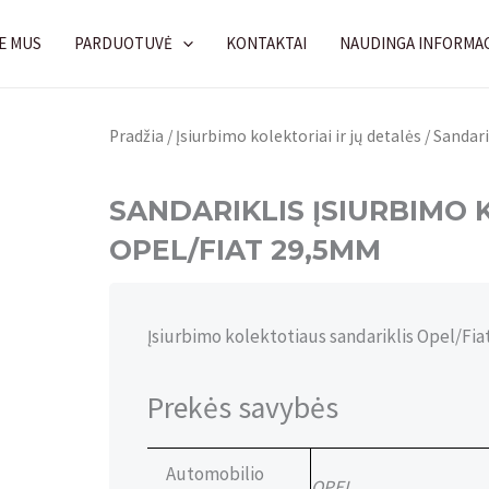
E MUS
PARDUOTUVĖ
KONTAKTAI
NAUDINGA INFORMAC
Pradžia
/
Įsiurbimo kolektoriai ir jų detalės
/ Sandar
SANDARIKLIS ĮSIURBIMO
OPEL/FIAT 29,5MM
Įsiurbimo kolektotiaus sandariklis Opel/Fia
Prekės savybės
Automobilio
OPEL