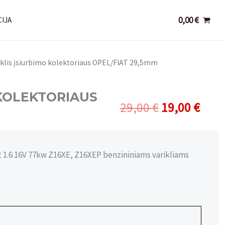
0,00
€
IJA
iklis įsiurbimo kolektoriaus OPEL/FIAT 29,5mm
 KOLEKTORIAUS
Original
Curr
29,00
€
19,00
€
price
pric
was:
is:
29,00 €.
19,0
t 1.6 16V 77kw Z16XE, Z16XEP benzininiams varikliams