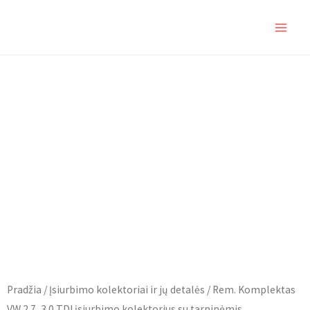
Pereiti
MAIN
prie
MEN
turinio
Pradžia
/
Įsiurbimo kolektoriai ir jų detalės
/ Rem. Komplektas
VW 2.7, 3.0 TDI įsiurbimo kolektorius su tarpinėmis