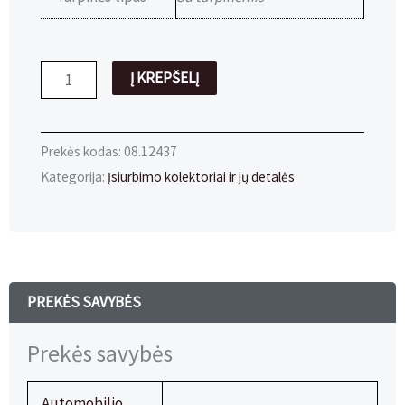
produkto
Į KREPŠELĮ
kiekis:
Rem.
Komplektas
Prekės kodas:
08.12437
VW
Kategorija:
Įsiurbimo kolektoriai ir jų detalės
2.7,
3.0
TDI
įsiurbimo
kolektorius
PREKĖS SAVYBĖS
su
Prekės savybės
tarpinėmis
Automobilio