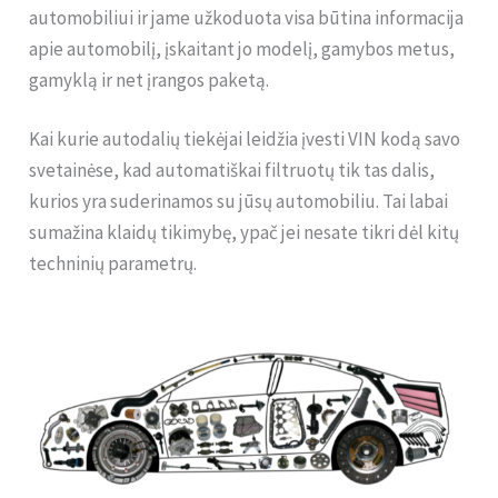
automobiliui ir jame užkoduota visa būtina informacija
apie automobilį, įskaitant jo modelį, gamybos metus,
gamyklą ir net įrangos paketą.
Kai kurie autodalių tiekėjai leidžia įvesti VIN kodą savo
svetainėse, kad automatiškai filtruotų tik tas dalis,
kurios yra suderinamos su jūsų automobiliu. Tai labai
sumažina klaidų tikimybę, ypač jei nesate tikri dėl kitų
techninių parametrų.