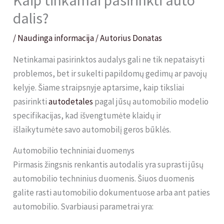
Kaip tinkamai pasirinkti auto
dalis?
/
Naudinga informacija
/ Autorius
Donatas
Netinkamai pasirinktos audalys gali ne tik nepataisyti
problemos, bet ir sukelti papildomų gedimų ar pavojų
kelyje. Šiame straipsnyje aptarsime, kaip tiksliai
pasirinkti
autodetales
pagal jūsų automobilio modelio
specifikacijas, kad išvengtumėte klaidų ir
išlaikytumėte savo automobilį geros būklės.
Automobilio techniniai duomenys
Pirmasis žingsnis renkantis autodalis yra suprasti jūsų
automobilio techninius duomenis. Šiuos duomenis
galite rasti automobilio dokumentuose arba ant paties
automobilio. Svarbiausi parametrai yra: