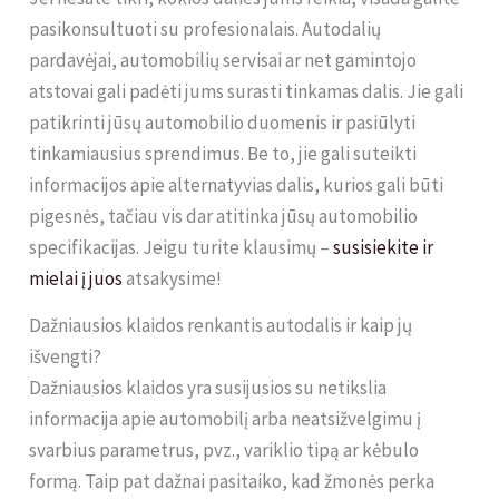
pasikonsultuoti su profesionalais. Autodalių
pardavėjai, automobilių servisai ar net gamintojo
atstovai gali padėti jums surasti tinkamas dalis. Jie gali
patikrinti jūsų automobilio duomenis ir pasiūlyti
tinkamiausius sprendimus. Be to, jie gali suteikti
informacijos apie alternatyvias dalis, kurios gali būti
pigesnės, tačiau vis dar atitinka jūsų automobilio
specifikacijas. Jeigu turite klausimų –
susisiekite ir
mielai į juos
atsakysime!
Dažniausios klaidos renkantis autodalis ir kaip jų
išvengti?
Dažniausios klaidos yra susijusios su netikslia
informacija apie automobilį arba neatsižvelgimu į
svarbius parametrus, pvz., variklio tipą ar kėbulo
formą. Taip pat dažnai pasitaiko, kad žmonės perka