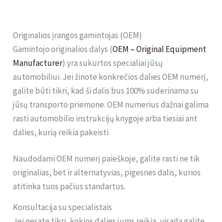
Originalios įrangos gamintojas (OEM)
Gamintojo originalios dalys (
OEM – Original Equipment
Manufacturer
) yra sukurtos specialiai jūsų
automobiliui. Jei žinote konkrečios dalies OEM numerį,
galite būti tikri, kad ši dalis bus 100% suderinama su
jūsų transporto priemone. OEM numerius dažnai galima
rasti automobilio instrukcijų knygoje arba tiesiai ant
dalies, kurią reikia pakeisti.
Naudodami OEM numerį paieškoje, galite rasti ne tik
originalias, bet ir alternatyvias, pigesnes dalis, kurios
atitinka tuos pačius standartus.
Konsultacija su specialistais
Jei nesate tikri, kokios dalies jums reikia, visada galite