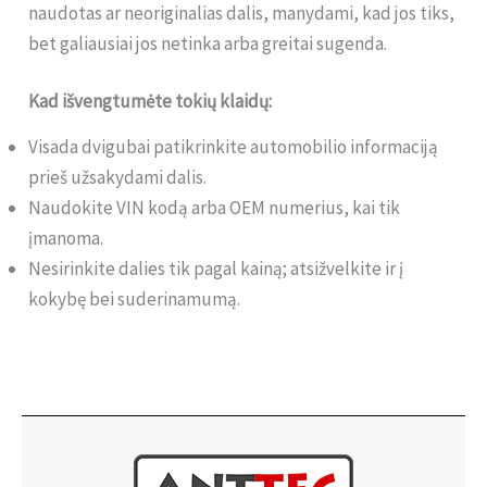
naudotas ar neoriginalias dalis, manydami, kad jos tiks,
bet galiausiai jos netinka arba greitai sugenda.
Kad išvengtumėte tokių klaidų:
Visada dvigubai patikrinkite automobilio informaciją
prieš užsakydami dalis.
Naudokite VIN kodą arba OEM numerius, kai tik
įmanoma.
Nesirinkite dalies tik pagal kainą; atsižvelkite ir į
kokybę bei suderinamumą.