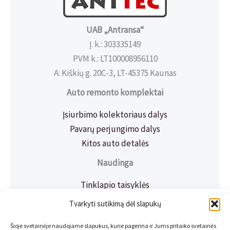
UAB „Antransa“
Į. k.: 303335149
PVM k.: LT100008956110
A: Kiškių g. 20C-3, LT-45375 Kaunas
Auto remonto komplektai
Įsiurbimo kolektoriaus dalys
Pavarų perjungimo dalys
Kitos auto detalės
Naudinga
Tinklapio taisyklės
Prekių pristatymas
Tvarkyti sutikimą dėl slapukų
Privatumo politika
Šioje svetainėje naudojame slapukus, kurie pagerina ir Jums pritaiko svetainės
Slapukų politika